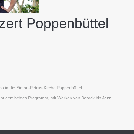
ert Poppenbüttel
o in die Simon-Petrus-Kirche Poppenbüttel.
bunt gemischtes Programm, mit Werken von Barock bis Jazz.