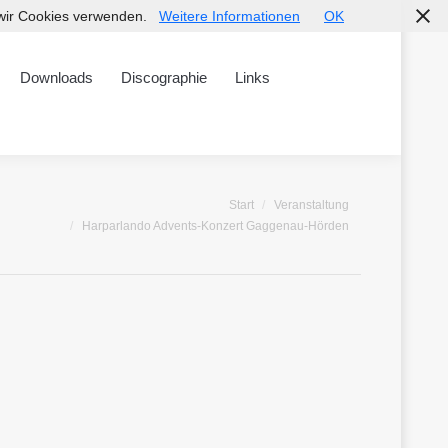
s wir Cookies verwenden.
Weitere Informationen
OK
Discographie
Links
Downloads
Discographie
Links
en sich hier:
Start
Veranstaltung
Harparlando Advents-Konzert Gaggenau-Hörden